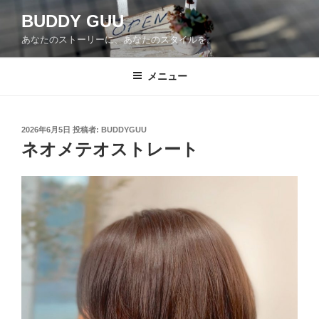
コ
BUDDY GUU
ン
あなたのストーリーに、あなたのスタイルを。
テ
ン
ツ
メニュー
へ
ス
キ
投
2026年6月5日
投稿者:
BUDDYGUU
稿
ッ
ネオメテオストレート
日:
プ