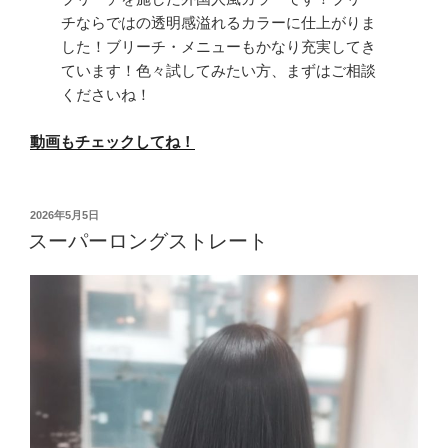
チならではの透明感溢れるカラーに仕上がりま
した！ブリーチ・メニューもかなり充実してき
ています！色々試してみたい方、まずはご相談
くださいね！
動画もチェックしてね！
投
2026年5月5日
稿
スーパーロングストレート
日: