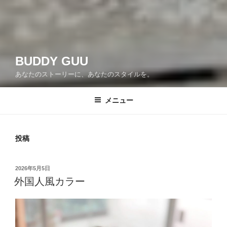
BUDDY GUU
あなたのストーリーに、あなたのスタイルを。
メニュー
投稿
投
2026年5月5日
稿
外国人風カラー
日: